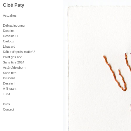
Cloé Paty
Actualités
Délicat inconnu
Dessins II
Dessins 0I
Cailloux
L'hasard
Début d'après-midi n°2
Point gris n°2
Sans titre 2014
Astéroïdeisborn
Sans titre
Intuitions
Dessin I
À l'instant
1983
Infos
Contact